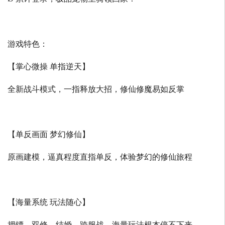
游戏特色：
【掌心微操 单指逆天】
全新战斗模式，一指释放大招，修仙修魔易如反掌
【单反画面 梦幻修仙】
原画建模，逼真程度直指单反，体验梦幻的修仙旅程
【海量系统 玩法随心】
押镖、双修、结婚、跨服战，海量玩法根本停不下来