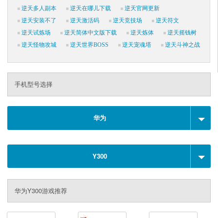
逆天多人副本
逆天在哪儿下载
逆天官网更新
逆天安装不了
逆天激活码
逆天竞技场
逆天符文
逆天试炼场
逆天简体中文版下载
逆天炼体
逆天摇钱树
逆天怪物攻城
逆天世界BOSS
逆天宠魂塔
逆天斗神之战
手机型号选择
华为
Y300
华为Y300游戏推荐