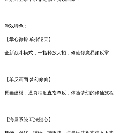
游戏特色：
【掌心微操 单指逆天】
全新战斗模式，一指释放大招，修仙修魔易如反掌
【单反画面 梦幻修仙】
原画建模，逼真程度直指单反，体验梦幻的修仙旅程
【海量系统 玩法随心】
押镖、双修、结婚、跨服战，海量玩法根本停不下来