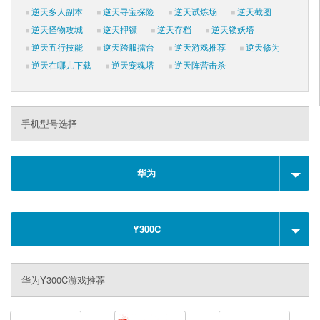
逆天多人副本
逆天寻宝探险
逆天试炼场
逆天截图
逆天怪物攻城
逆天押镖
逆天存档
逆天锁妖塔
逆天五行技能
逆天跨服擂台
逆天游戏推荐
逆天修为
逆天在哪儿下载
逆天宠魂塔
逆天阵营击杀
手机型号选择
华为
Y300C
华为Y300C游戏推荐