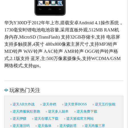
华为Y300D于2012年年上市,搭载安卓Android 4.1操作系统，
1730毫安时锂电池电池容量,采用直板外观,512MB RAM机
身内存,MicroSD (TransFlash) 支持32GB存储卡,支持 电容屏
支持多触摸屏,4英寸 480x800像素主屏尺寸,支持MP3铃声
MID铃声 WAV铃声 AAC铃声 AMR铃声 OGG铃声铃声格
式,2.1版支持 蓝牙,主:500万像素摄像头,支持WCDMA/GSM
网络模式,支持gps。
玩家热门关注
逆天AB大作战
逆天存档
逆天世界BOSS
逆天五行技能
逆天跨服疯狂赛跑
逆天多人副本
逆天免费下载
逆天押镖
逆天在哪儿下载
逆天游戏官方网站
逆天激活码
逆天炼体
逆天锁妖塔
逆天跨服三界