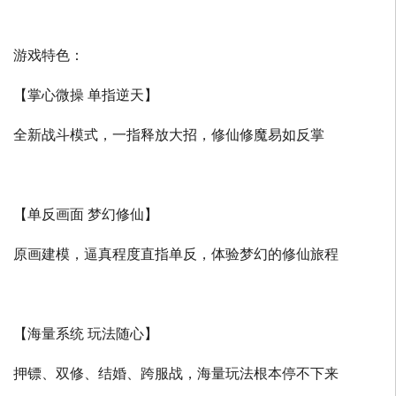
游戏特色：
【掌心微操 单指逆天】
全新战斗模式，一指释放大招，修仙修魔易如反掌
【单反画面 梦幻修仙】
原画建模，逼真程度直指单反，体验梦幻的修仙旅程
【海量系统 玩法随心】
押镖、双修、结婚、跨服战，海量玩法根本停不下来