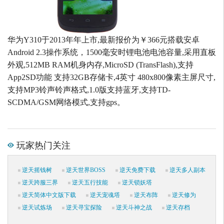
华为Y310于2013年年上市,最新报价为￥366元搭载安卓
Android 2.3操作系统，1500毫安时锂电池电池容量,采用直板
外观,512MB RAM机身内存,MicroSD (TransFlash),支持
App2SD功能 支持32GB存储卡,4英寸 480x800像素主屏尺寸,
支持MP3铃声铃声格式,1.0版支持蓝牙,支持TD-
SCDMA/GSM网络模式,支持gps。
玩家热门关注
逆天摇钱树
逆天世界BOSS
逆天免费下载
逆天多人副本
逆天跨服三界
逆天五行技能
逆天锁妖塔
逆天简体中文版下载
逆天宠魂塔
逆天布阵
逆天修为
逆天试炼场
逆天寻宝探险
逆天斗神之战
逆天存档