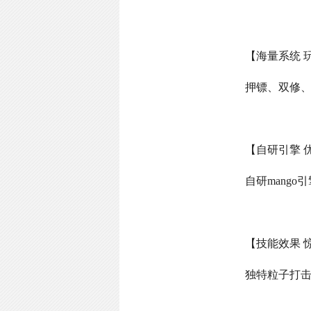
【海量系统 
押镖、双修
【自研引擎 
自研
mango
引
【技能效果 
独特粒子打