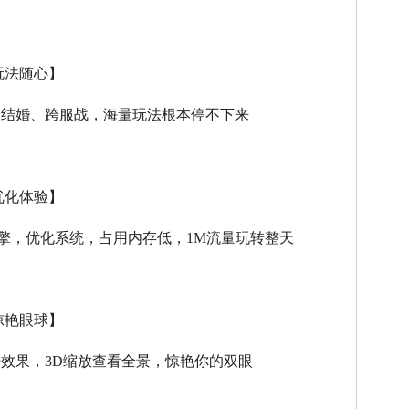
玩法随心】
、结婚、跨服战，海量玩法根本停不下来
优化体验】
擎，优化系统，占用内存低，
1M
流量玩转整天
惊艳眼球】
击效果，
3D
缩放查看全景，惊艳你的双眼