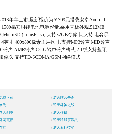
2013年年上市,最新报价为￥399元搭载安卓Android
，1500毫安时锂电池电池容量,采用直板外观,512MB
icroSD (TransFlash) 支持32GB存储卡,支持 电容屏
4英寸 480x800像素主屏尺寸,支持MP3铃声 MID铃声
AC铃声 AMR铃声 OGG铃声铃声格式,2.1版支持蓝牙,
素摄像头,支持TD-SCDMA/GSM网络模式。
免费下载
逆天阵营击杀
修为
逆天斗神之战
多人副本
逆天押镖
官网更新
逆天跨服宗派战
存档
逆天五行技能