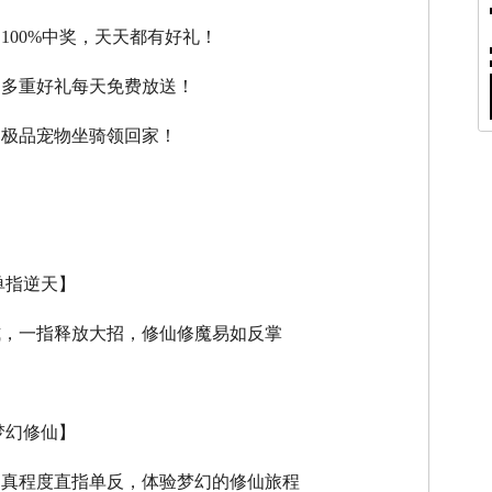
，100%中奖，天天都有好礼！
，多重好礼每天免费放送！
，极品宠物坐骑领回家！
单指逆天】
式，一指释放大招，修仙修魔易如反掌
梦幻修仙】
逼真程度直指单反，体验梦幻的修仙旅程