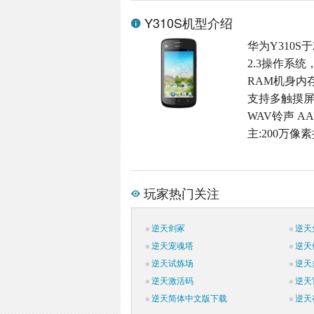
Y310S机型介绍
华为Y310S于
2.3操作系统
RAM机身内存,M
支持多触摸屏,
WAV铃声 A
主:200万像
玩家热门关注
逆天剑冢
逆天
逆天宠魂塔
逆天
逆天试炼场
逆天
逆天激活码
逆天
逆天简体中文版下载
逆天