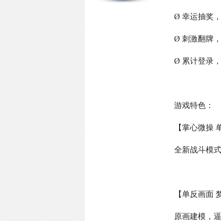
Ø 幸运抽奖
Ø 刺激翻牌
Ø 累计登录
游戏特色：
【掌心微操 
全新战斗模
【单反画面 
原画建模，