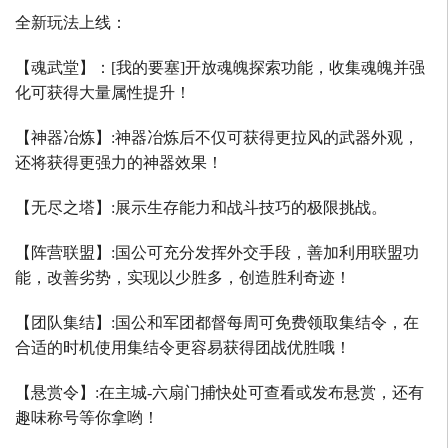
全新玩法上线：
【魂武堂】：
[
我的要塞
]
开放魂魄探索功能，收集魂魄并强
化可获得大量属性提升！
【神器冶炼】
:
神器冶炼后不仅可获得更拉风的武器外观，
还将获得更强力的神器效果！
【无尽之塔】
:
展示生存能力和战斗技巧的极限挑战。
【阵营联盟】
:
国公可充分发挥外交手段，善加利用联盟功
能，改善劣势，实现以少胜多，创造胜利奇迹！
【团队集结】
:
国公和军团都督每周可免费领取集结令，在
合适的时机使用集结令更容易获得团战优胜哦！
【悬赏令】
:
在主城
-
六扇门捕快处可查看或发布悬赏，还有
趣味称号等你拿哟！