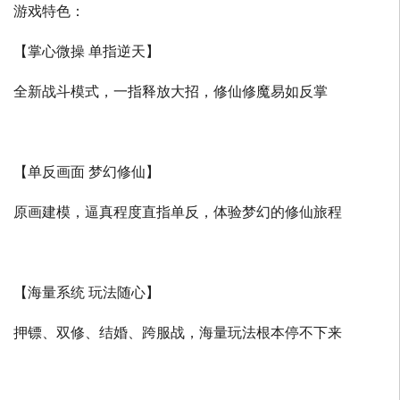
游戏特色：
【掌心微操 单指逆天】
全新战斗模式，一指释放大招，修仙修魔易如反掌
【单反画面 梦幻修仙】
原画建模，逼真程度直指单反，体验梦幻的修仙旅程
【海量系统 玩法随心】
押镖、双修、结婚、跨服战，海量玩法根本停不下来