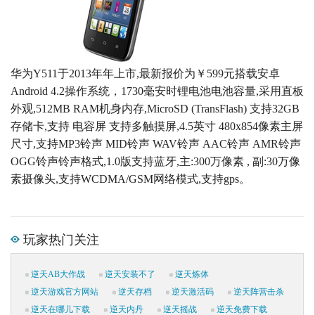
华为Y511于2013年年上市,最新报价为￥599元搭载安卓
Android 4.2操作系统，1730毫安时锂电池电池容量,采用直板
外观,512MB RAM机身内存,MicroSD (TransFlash) 支持32GB
存储卡,支持 电容屏 支持多触摸屏,4.5英寸 480x854像素主屏
尺寸,支持MP3铃声 MID铃声 WAV铃声 AAC铃声 AMR铃声
OGG铃声铃声格式,1.0版支持蓝牙,主:300万像素 , 副:30万像
素摄像头,支持WCDMA/GSM网络模式,支持gps。
玩家热门关注
逆天AB大作战
逆天安装不了
逆天炼体
逆天游戏官方网站
逆天存档
逆天激活码
逆天阵营击杀
逆天在哪儿下载
逆天内丹
逆天摇战
逆天免费下载