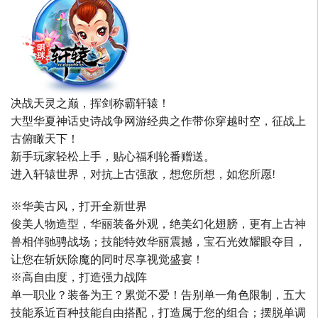
决战天灵之巅，挥剑称霸轩辕！
大型华夏神话史诗战争网游经典之作带你穿越时空，征战上
古俯瞰天下！
新手玩家轻松上手，贴心福利轮番赠送。
进入轩辕世界，对抗上古强敌，想您所想，如您所愿!
※华美古风，打开全新世界
俊美人物造型，华丽装备外观，绝美幻化翅膀，更有上古神
兽相伴驰骋战场；技能特效华丽震撼，宝石光效耀眼夺目，
让您在斩妖除魔的同时尽享视觉盛宴！
※高自由度，打造强力战阵
单一职业？装备为王？累觉不爱！告别单一角色限制，五大
技能系近百种技能自由搭配，打造属于您的组合；摆脱单调