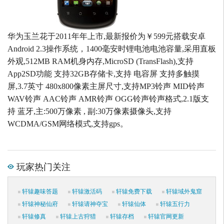
华为玉兰花于2011年年上市,最新报价为￥599元搭载安卓
Android 2.3操作系统，1400毫安时锂电池电池容量,采用直板
外观,512MB RAM机身内存,MicroSD (TransFlash),支持
App2SD功能 支持32GB存储卡,支持 电容屏 支持多触摸
屏,3.7英寸 480x800像素主屏尺寸,支持MP3铃声 MID铃声
WAV铃声 AAC铃声 AMR铃声 OGG铃声铃声格式,2.1版支
持 蓝牙,主:500万像素 , 副:30万像素摄像头,支持
WCDMA/GSM网络模式,支持gps。
玩家热门关注
轩辕趣味答题
轩辕激活码
轩辕免费下载
轩辕域外鬼窟
轩辕神秘仙府
轩辕请神夺宝
轩辕仙体
轩辕五行力
轩辕修真
轩辕上古狩猎
轩辕存档
轩辕官网更新