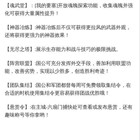
【魂武堂】：
[
我的要塞
]
开放魂魄探索功能，收集魂魄并强
化可获得大量属性提升！
【神器冶炼】
:
神器冶炼后不仅可获得更拉风的武器外观，
还将获得更强力的神器效果！
【无尽之塔】
:
展示生存能力和战斗技巧的极限挑战。
【阵营联盟】
:
国公可充分发挥外交手段，善加利用联盟功
能，改善劣势，实现以少胜多，创造胜利奇迹！
【团队集结】
:
国公和军团都督每周可免费领取集结令，在
合适的时机使用集结令更容易获得团战优胜哦！
【悬赏令】
:
在主城
-
六扇门捕快处可查看或发布悬赏，还有
趣味称号等你拿哟！