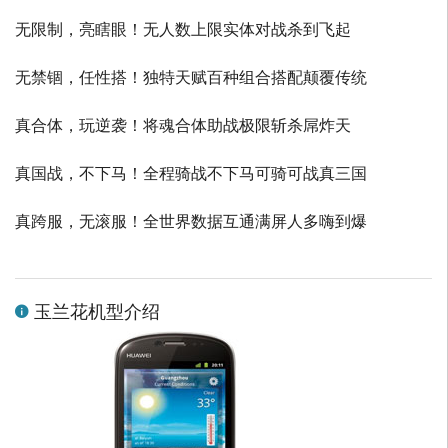
无限制，亮瞎眼！无人数上限实体对战杀到飞起
无禁锢，任性搭！独特天赋百种组合搭配颠覆传统
真合体，玩逆袭！将魂合体助战极限斩杀屌炸天
真国战，不下马！全程骑战不下马可骑可战真三国
真跨服，无滚服！全世界数据互通满屏人多嗨到爆
玉兰花机型介绍