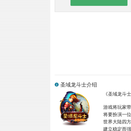
圣域龙斗士介绍
《圣域龙斗
游戏将玩家
将要扮演一
世界大陆四
建立稳定而