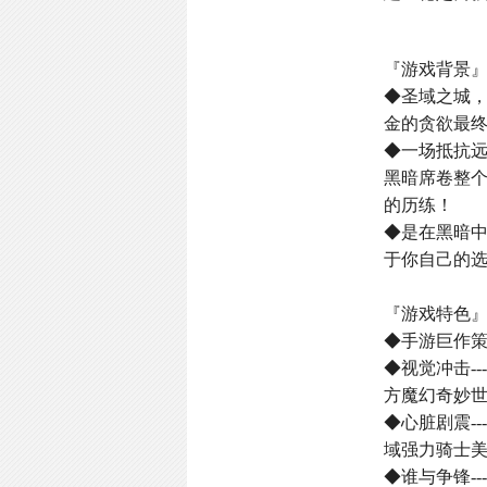
『游戏背景
◆圣域之城
金的贪欲最
◆一场抵抗
黑暗席卷整
的历练！
◆是在黑暗
于你自己的选
『游戏特色
◆手游巨作
◆视觉冲击-
方魔幻奇妙
◆心脏剧震-
域强力骑士
◆谁与争锋-