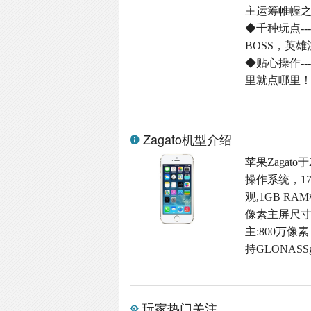
主运筹帷幄
◆千种玩点-
BOSS，英
◆贴心操作-
里就点哪里
Zagato机型介绍
苹果Zagato
操作系统，1
观,1GB RA
像素主屏尺寸,
主:800万像素
持GLONASS
玩家热门关注