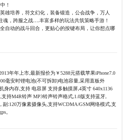
之中！
--英雄培养，符文幻化，装备锻造，公会战争，万人
雄注魂，跨服之战….丰富多样的玩法共筑策略手游！
--全自动的战斗回合，更贴心的按键布局，让你想点哪
！
于2013年年上市,最新报价为￥5288元搭载苹果iPhone7.0
700毫安时锂电池(不可拆卸)电池容量,采用直板外
M机身内存,支持 电容屏 支持多触摸屏,4英寸 640x1136
支持M4R铃声 MP3铃声铃声格式,1.0版支持蓝牙,
 , 副:120万像素摄像头,支持WCDMA/GSM网络模式,支
gps。