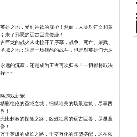
』
，英雄之地，受到神祗的庇护！然而，人类对符文和黄
终引来了邪恶的远古巨龙侵袭！
远古巨龙的战火从此拉开了序幕，战争、死亡、屠戮、
个圣域之地；这是一场残酷的战斗，也是对英雄们无尽
中永远的沉寂，还是成为王者再次归来？一切都将取决
择~~~
』
策略游戏新宠
--精彩绝伦的圣域之城，细腻唯美的场景建筑，尽享西
世界！
--无比刺激的探险之路，凶残狂暴的远古巨兽，尽显圣
美誉！
--万千英雄的成长之路，千变万化的阵型搭配，尽在领