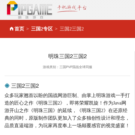
首页
三国2专区
三国2三国2
明珠三国2三国2
游戏类别：三国PVP国战全球同服
三国2三国2
众多玩家翘首以盼的国战网游巨制、由掌上明珠游戏一手打
造的匠心之作《明珠三国2》，即将荣耀凯旋！作为Java网
游开山之作《明珠三国》的延续，《明珠三国2》在还原经
典的同时，原版制作团队更加入了众多独创性设计和理念，
品质直逼端游，为玩家再度奉上一场颠覆感官的视觉盛宴！