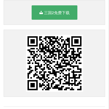
三国2免费下载