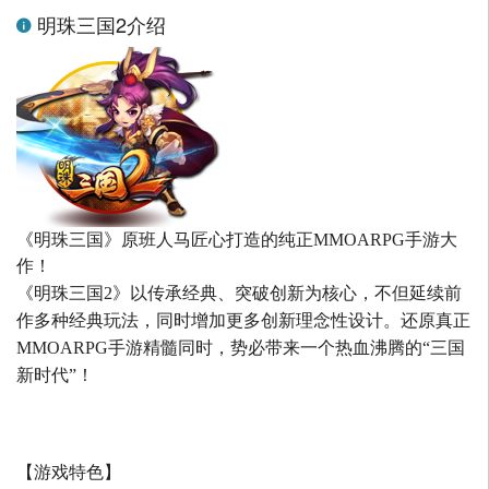
明珠三国2介绍
《明珠三国》原班人马匠心打造的
纯正MMOARPG手游大
作！
《明珠三国2》以传承经典、突破创新为核心，不但延续前
作多种经典玩法，同时增加更多创新理念性设计。还原真正
MMOARPG手游精髓同时，势必带来一个热血沸腾的“三国
新时代”！
【游戏特色】