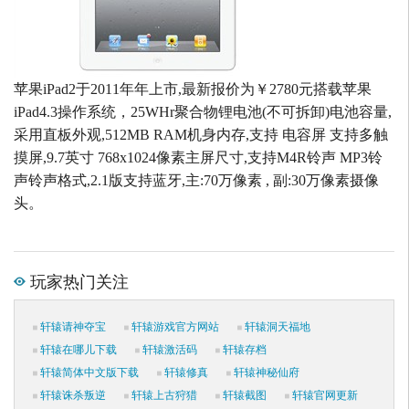
苹果iPad2于2011年年上市,最新报价为￥2780元搭载苹果
iPad4.3操作系统，25WHr聚合物锂电池(不可拆卸)电池容量,
采用直板外观,512MB RAM机身内存,支持 电容屏 支持多触
摸屏,9.7英寸 768x1024像素主屏尺寸,支持M4R铃声 MP3铃
声铃声格式,2.1版支持蓝牙,主:70万像素 , 副:30万像素摄像
头。
玩家热门关注
轩辕请神夺宝
轩辕游戏官方网站
轩辕洞天福地
轩辕在哪儿下载
轩辕激活码
轩辕存档
轩辕简体中文版下载
轩辕修真
轩辕神秘仙府
轩辕诛杀叛逆
轩辕上古狩猎
轩辕截图
轩辕官网更新