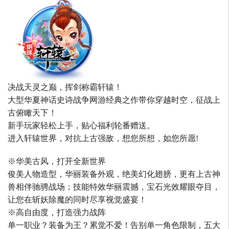
决战天灵之巅，挥剑称霸轩辕！
大型华夏神话史诗战争网游经典之作带你穿越时空，征战上
古俯瞰天下！
新手玩家轻松上手，贴心福利轮番赠送。
进入轩辕世界，对抗上古强敌，想您所想，如您所愿!
※华美古风，打开全新世界
俊美人物造型，华丽装备外观，绝美幻化翅膀，更有上古神
兽相伴驰骋战场；技能特效华丽震撼，宝石光效耀眼夺目，
让您在斩妖除魔的同时尽享视觉盛宴！
※高自由度，打造强力战阵
单一职业？装备为王？累觉不爱！告别单一角色限制，五大