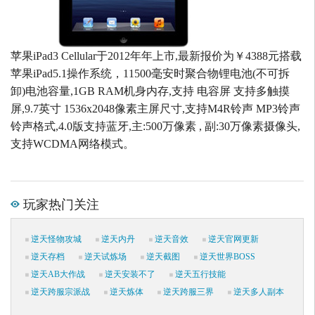
苹果iPad3 Cellular于2012年年上市,最新报价为￥4388元搭载
苹果iPad5.1操作系统，11500毫安时聚合物锂电池(不可拆
卸)电池容量,1GB RAM机身内存,支持 电容屏 支持多触摸
屏,9.7英寸 1536x2048像素主屏尺寸,支持M4R铃声 MP3铃声
铃声格式,4.0版支持蓝牙,主:500万像素 , 副:30万像素摄像头,
支持WCDMA网络模式。
玩家热门关注
逆天怪物攻城
逆天内丹
逆天音效
逆天官网更新
逆天存档
逆天试炼场
逆天截图
逆天世界BOSS
逆天AB大作战
逆天安装不了
逆天五行技能
逆天跨服宗派战
逆天炼体
逆天跨服三界
逆天多人副本