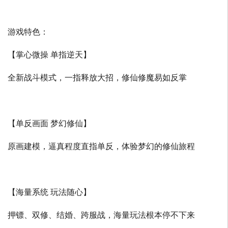
游戏特色：
【掌心微操 单指逆天】
全新战斗模式，一指释放大招，修仙修魔易如反掌
【单反画面 梦幻修仙】
原画建模，逼真程度直指单反，体验梦幻的修仙旅程
【海量系统 玩法随心】
押镖、双修、结婚、跨服战，海量玩法根本停不下来