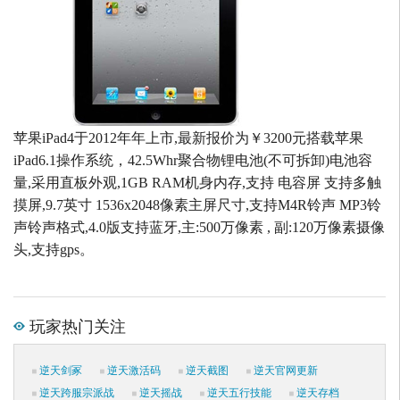
苹果iPad4于2012年年上市,最新报价为￥3200元搭载苹果
iPad6.1操作系统，42.5Whr聚合物锂电池(不可拆卸)电池容
量,采用直板外观,1GB RAM机身内存,支持 电容屏 支持多触
摸屏,9.7英寸 1536x2048像素主屏尺寸,支持M4R铃声 MP3铃
声铃声格式,4.0版支持蓝牙,主:500万像素 , 副:120万像素摄像
头,支持gps。
玩家热门关注
逆天剑冢
逆天激活码
逆天截图
逆天官网更新
逆天跨服宗派战
逆天摇战
逆天五行技能
逆天存档