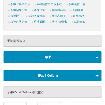
杀神写实中国风
杀神简体中文版下载
杀神免费下载
杀神贴身丫鬟
杀神寻宝
杀神激活码
杀神算卦
杀神护卫
杀神游戏推荐
杀神高清3D
杀神存档
杀神官网更新
杀神截图
杀神VIP特权
杀神音效
手机型号选择
苹果
iPad4 Cellular
苹果iPad4 Cellular游戏推荐