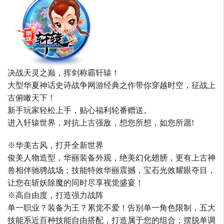
决战天灵之巅，挥剑称霸轩辕！
大型华夏神话史诗战争网游经典之作带你穿越时空，征战上
古俯瞰天下！
新手玩家轻松上手，贴心福利轮番赠送。
进入轩辕世界，对抗上古强敌，想您所想，如您所愿!
※华美古风，打开全新世界
俊美人物造型，华丽装备外观，绝美幻化翅膀，更有上古神
兽相伴驰骋战场；技能特效华丽震撼，宝石光效耀眼夺目，
让您在斩妖除魔的同时尽享视觉盛宴！
※高自由度，打造强力战阵
单一职业？装备为王？累觉不爱！告别单一角色限制，五大
技能系近百种技能自由搭配，打造属于您的组合；摆脱单调