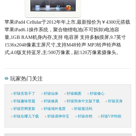
苹果iPad4 Cellular于2012年年上市,最新报价为￥4300元搭载
苹果iPad6.1操作系统，聚合物锂电池(不可拆卸)电池容
量,1GB RAM机身内存,支持 电容屏 支持多触摸屏,9.7英寸
1536x2048像素主屏尺寸,支持M4R铃声 MP3铃声铃声格
式,4.0版支持蓝牙,主:500万像素 , 副:120万像素摄像头。
玩家热门关注
轩辕安装不了
轩辕仙体
轩辕截图
轩辕修心
轩辕趣味答题
轩辕修真
轩辕简体中文版下载
轩辕灵身
轩辕官网更新
轩辕域外鬼窟
轩辕激活码
轩辕在哪儿下载
轩辕请神夺宝
轩辕存档
轩辕VIP特权