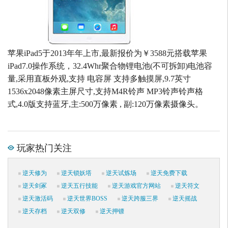
苹果iPad5于2013年年上市,最新报价为￥3588元搭载苹果
iPad7.0操作系统，32.4Whr聚合物锂电池(不可拆卸)电池容
量,采用直板外观,支持 电容屏 支持多触摸屏,9.7英寸
1536x2048像素主屏尺寸,支持M4R铃声 MP3铃声铃声格
式,4.0版支持蓝牙,主:500万像素 , 副:120万像素摄像头。
玩家热门关注
逆天修为
逆天锁妖塔
逆天试炼场
逆天免费下载
逆天剑冢
逆天五行技能
逆天游戏官方网站
逆天符文
逆天激活码
逆天世界BOSS
逆天跨服三界
逆天摇战
逆天存档
逆天双修
逆天押镖