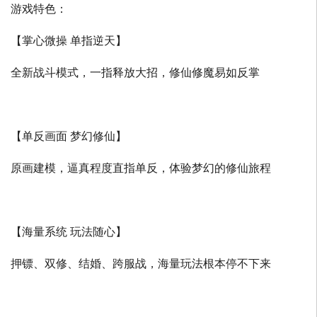
游戏特色：
【掌心微操 单指逆天】
全新战斗模式，一指释放大招，修仙修魔易如反掌
【单反画面 梦幻修仙】
原画建模，逼真程度直指单反，体验梦幻的修仙旅程
【海量系统 玩法随心】
押镖、双修、结婚、跨服战，海量玩法根本停不下来