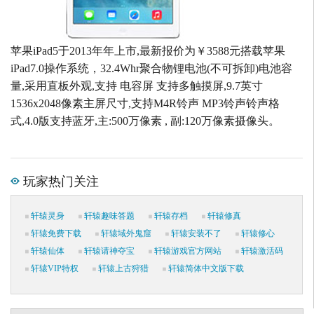
苹果iPad5于2013年年上市,最新报价为￥3588元搭载苹果
iPad7.0操作系统，32.4Whr聚合物锂电池(不可拆卸)电池容
量,采用直板外观,支持 电容屏 支持多触摸屏,9.7英寸
1536x2048像素主屏尺寸,支持M4R铃声 MP3铃声铃声格
式,4.0版支持蓝牙,主:500万像素 , 副:120万像素摄像头。
玩家热门关注
轩辕灵身
轩辕趣味答题
轩辕存档
轩辕修真
轩辕免费下载
轩辕域外鬼窟
轩辕安装不了
轩辕修心
轩辕仙体
轩辕请神夺宝
轩辕游戏官方网站
轩辕激活码
轩辕VIP特权
轩辕上古狩猎
轩辕简体中文版下载