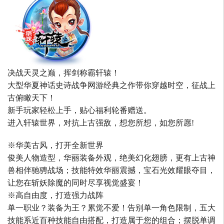
决战天灵之巅，挥剑称霸轩辕！
大型华夏神话史诗战争网游经典之作带你穿越时空，征战上
古俯瞰天下！
新手玩家轻松上手，贴心福利轮番赠送。
进入轩辕世界，对抗上古强敌，想您所想，如您所愿!
※华美古风，打开全新世界
俊美人物造型，华丽装备外观，绝美幻化翅膀，更有上古神
兽相伴驰骋战场；技能特效华丽震撼，宝石光效耀眼夺目，
让您在斩妖除魔的同时尽享视觉盛宴！
※高自由度，打造强力战阵
单一职业？装备为王？累觉不爱！告别单一角色限制，五大
技能系近百种技能自由搭配，打造属于您的组合；摆脱单调