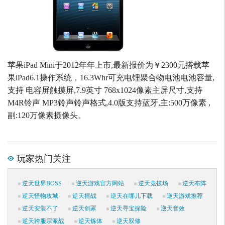
苹果iPad Mini于2012年年上市,最新报价为￥2300元搭载苹
果iPad6.1操作系统，16.3Whr可充电锂聚合物电池电池容量,
支持 电容屏触摸屏,7.9英寸 768x1024像素主屏尺寸,支持
M4R铃声 MP3铃声铃声格式,4.0版支持蓝牙,主:500万像素 ,
副:120万像素摄像头。
玩家热门关注
逆天世界BOSS
逆天游戏官方网站
逆天竞技场
逆天布阵
逆天怪物攻城
逆天摇战
逆天在哪儿下载
逆天游戏推荐
逆天安装不了
逆天剑冢
逆天寻宝探险
逆天音效
逆天跨服宗派战
逆天炼体
逆天双修