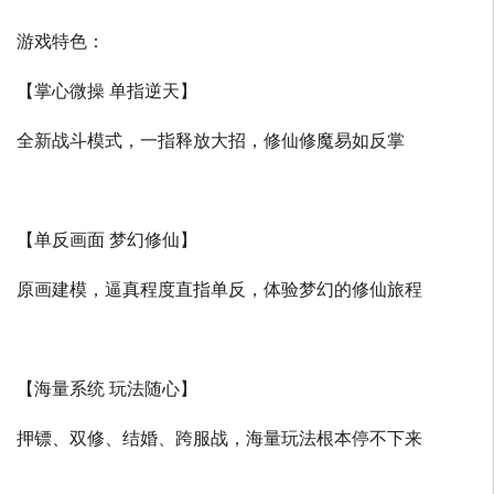
游戏特色：
【掌心微操 单指逆天】
全新战斗模式，一指释放大招，修仙修魔易如反掌
【单反画面 梦幻修仙】
原画建模，逼真程度直指单反，体验梦幻的修仙旅程
【海量系统 玩法随心】
押镖、双修、结婚、跨服战，海量玩法根本停不下来