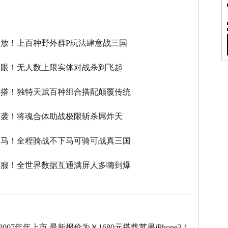
】
放！上百种野外群P玩法肆意战三国
瞎眼！无人数上限实体对战杀到飞起
性搭！独特天赋百种组合搭配颠覆传统
逆袭！将魂合体助战极限斩杀屌炸天
下马！全程骑战不下马可骑可战真三国
滚服！全世界数据互通满屏人多嗨到爆
于2007年年上市,最新报价为￥1680元搭载苹果iPhone3.1