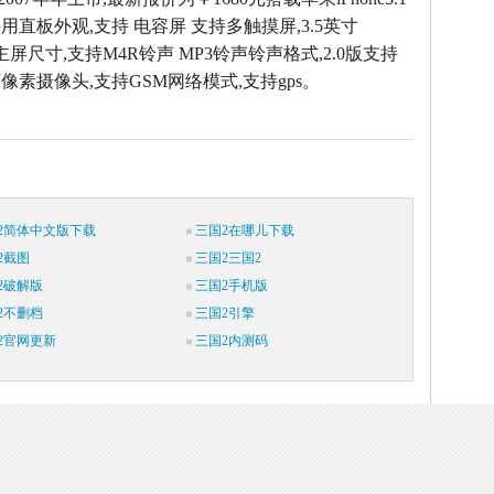
用直板外观,支持 电容屏 支持多触摸屏,3.5英寸
像素主屏尺寸,支持M4R铃声 MP3铃声铃声格式,2.0版支持
0万像素摄像头,支持GSM网络模式,支持gps。
2简体中文版下载
三国2在哪儿下载
2截图
三国2三国2
2破解版
三国2手机版
2不删档
三国2引擎
2官网更新
三国2内测码