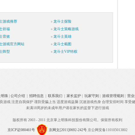
士游戏推荐
龙斗士探险
士祈福
龙斗士策略游戏
士音效
龙斗士英雄
士游戏官方网站
龙斗士截图
士阵型
龙斗士VIP特权
上明珠
|
公司介绍
|
招聘信息
|
联系我们
|
家长监护
|
玩家守则
|
游戏管理规则
|
营业
良游戏 注意自我保护 谨防受骗上当 适度游戏益脑 沉迷游戏伤身 合理安排时间 享受
未满18周岁的未成年用户请在家长的监督下进行游戏
版权所有 2003 - 2011 北京掌上明珠科技股份有限公司。保留所有权利
京ICP证080461号
京网文[2011]0692-242号
京公网安备110105013802