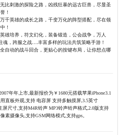
--无比刺激的探险之路，凶残狂暴的远古巨兽，尽显圣
美誉！
--万千英雄的成长之路，千变万化的阵型搭配，尽在领
之中！
--英雄培养，符文幻化，装备锻造，公会战争，万人
雄注魂，跨服之战….丰富多样的玩法共筑策略手游！
--全自动的战斗回合，更贴心的按键布局，让你想点哪
！
于2007年年上市,最新报价为￥1680元搭载苹果iPhone3.1
用直板外观,支持 电容屏 支持多触摸屏,3.5英寸
像素主屏尺寸,支持M4R铃声 MP3铃声铃声格式,2.0版支持
0万像素摄像头,支持GSM网络模式,支持gps。