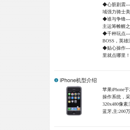
◆心脏剧震-
域强力骑士
◆谁与争锋-
主运筹帷幄
◆千种玩点-
BOSS，英
◆贴心操作-
里就点哪里
iPhone机型介绍
苹果iPhone
操作系统，采
320x480
蓝牙,主:20