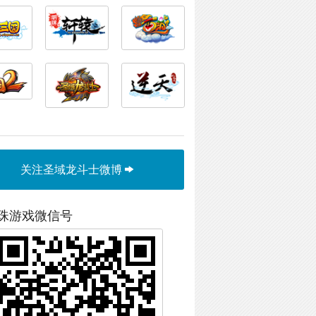
关注圣域龙斗士微博
珠游戏微信号