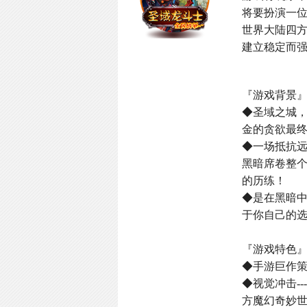
将要扮演一
世界大陆四
建立稳定而
『游戏背景
◆圣域之城
金的贪欲最
◆一场抵抗
黑暗席卷整
的历练！
◆是在黑暗
于你自己的选
『游戏特色
◆手游巨作
◆视觉冲击-
方魔幻奇妙