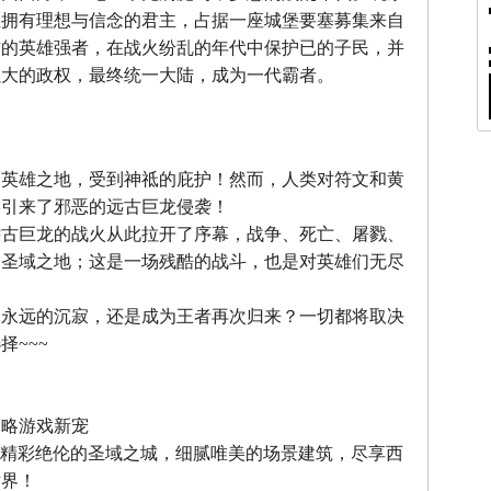
位拥有理想与信念的君主，占据一座城堡要塞募集来自
方的英雄强者，在战火纷乱的年代中保护已的子民，并
强大的政权，最终统一大陆，成为一代霸者。
』
，英雄之地，受到神祗的庇护！然而，人类对符文和黄
终引来了邪恶的远古巨龙侵袭！
远古巨龙的战火从此拉开了序幕，战争、死亡、屠戮、
个圣域之地；这是一场残酷的战斗，也是对英雄们无尽
中永远的沉寂，还是成为王者再次归来？一切都将取决
择~~~
』
策略游戏新宠
--精彩绝伦的圣域之城，细腻唯美的场景建筑，尽享西
世界！