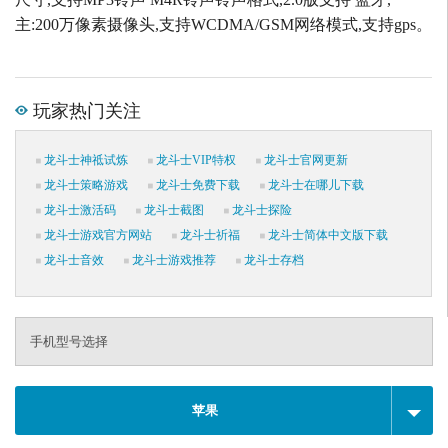
主:200万像素摄像头,支持WCDMA/GSM网络模式,支持gps。
玩家热门关注
龙斗士神祗试炼
龙斗士VIP特权
龙斗士官网更新
龙斗士策略游戏
龙斗士免费下载
龙斗士在哪儿下载
龙斗士激活码
龙斗士截图
龙斗士探险
龙斗士游戏官方网站
龙斗士祈福
龙斗士简体中文版下载
龙斗士音效
龙斗士游戏推荐
龙斗士存档
手机型号选择
苹果