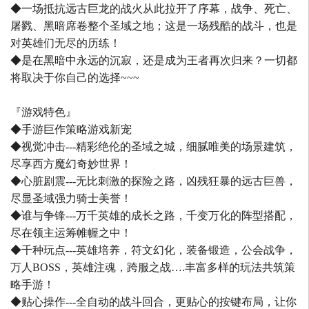
◆一场抵抗远古巨龙的战火从此拉开了序幕，战争、死亡、
屠戮、黑暗席卷整个圣域之地；这是一场残酷的战斗，也是
对英雄们无尽的历练！
◆是在黑暗中永远的沉寂，还是成为王者再次归来？一切都
将取决于你自己的选择~~~
『游戏特色』
◆手游巨作策略游戏新宠
◆视觉冲击---精彩绝伦的圣域之城，细腻唯美的场景建筑，
尽享西方魔幻奇妙世界！
◆心脏剧震---无比刺激的探险之路，凶残狂暴的远古巨兽，
尽显圣域强力骑士美誉！
◆谁与争锋---万千英雄的成长之路，千变万化的阵型搭配，
尽在领主运筹帷幄之中！
◆千种玩点---英雄培养，符文幻化，装备锻造，公会战争，
万人BOSS，英雄注魂，跨服之战….丰富多样的玩法共筑策
略手游！
◆贴心操作---全自动的战斗回合，更贴心的按键布局，让你