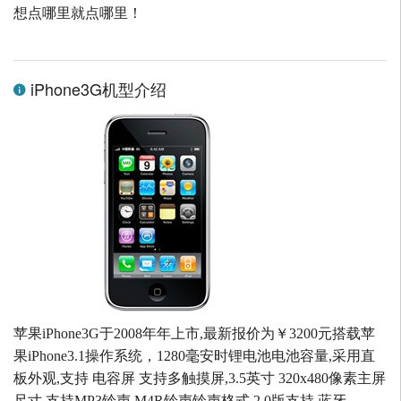
想点哪里就点哪里！
iPhone3G机型介绍
苹果iPhone3G于2008年年上市,最新报价为￥3200元搭载苹
果iPhone3.1操作系统，1280毫安时锂电池电池容量,采用直
板外观,支持 电容屏 支持多触摸屏,3.5英寸 320x480像素主屏
尺寸,支持MP3铃声 M4R铃声铃声格式,2.0版支持 蓝牙,