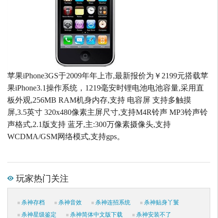
苹果iPhone3GS于2009年年上市,最新报价为￥2199元搭载苹
果iPhone3.1操作系统，1219毫安时锂电池电池容量,采用直
板外观,256MB RAM机身内存,支持 电容屏 支持多触摸
屏,3.5英寸 320x480像素主屏尺寸,支持M4R铃声 MP3铃声铃
声格式,2.1版支持 蓝牙,主:300万像素摄像头,支持
WCDMA/GSM网络模式,支持gps。
玩家热门关注
杀神存档
杀神音效
杀神连招系统
杀神贴身丫鬟
杀神星级鉴定
杀神简体中文版下载
杀神安装不了