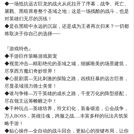
◆一场抵抗远古巨龙的战火从此拉开了序幕，战争、死亡、
屠戮、黑暗席卷整个圣域之地；这是一场残酷的战斗，也是
对英雄们无尽的历练！
◆是在黑暗中永远的沉寂，还是成为王者再次归来？一切都
将取决于你自己的选择~~~
『游戏特色』
◆手游巨作策略游戏新宠
◆视觉冲击---精彩绝伦的圣域之城，细腻唯美的场景建筑，
尽享西方魔幻奇妙世界！
◆心脏剧震---无比刺激的探险之路，凶残狂暴的远古巨兽，
尽显圣域强力骑士美誉！
◆谁与争锋---万千英雄的成长之路，千变万化的阵型搭配，
尽在领主运筹帷幄之中！
◆千种玩点---英雄培养，符文幻化，装备锻造，公会战争，
万人BOSS，英雄注魂，跨服之战….丰富多样的玩法共筑策
略手游！
◆贴心操作---全自动的战斗回合，更贴心的按键布局，让你