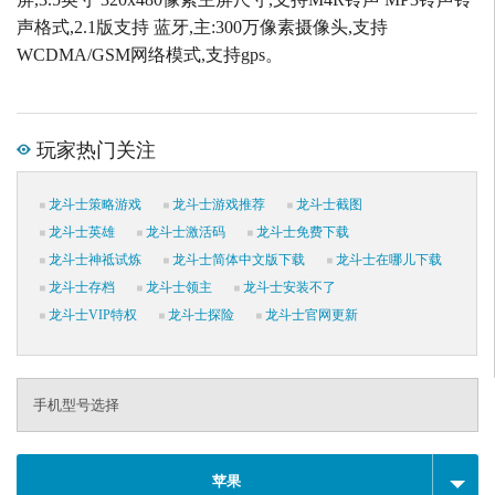
声格式,2.1版支持 蓝牙,主:300万像素摄像头,支持
WCDMA/GSM网络模式,支持gps。
玩家热门关注
龙斗士策略游戏
龙斗士游戏推荐
龙斗士截图
龙斗士英雄
龙斗士激活码
龙斗士免费下载
龙斗士神祗试炼
龙斗士简体中文版下载
龙斗士在哪儿下载
龙斗士存档
龙斗士领主
龙斗士安装不了
龙斗士VIP特权
龙斗士探险
龙斗士官网更新
手机型号选择
苹果