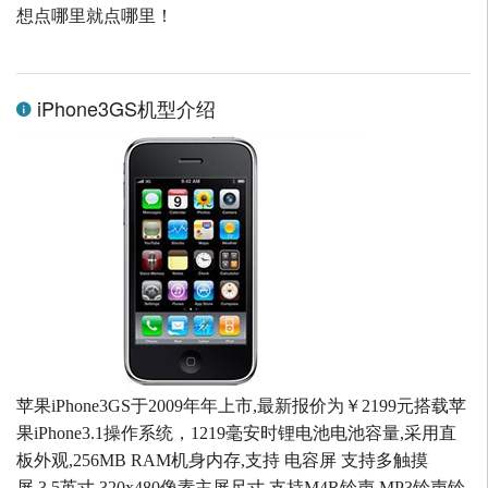
想点哪里就点哪里！
iPhone3GS机型介绍
苹果iPhone3GS于2009年年上市,最新报价为￥2199元搭载苹
果iPhone3.1操作系统，1219毫安时锂电池电池容量,采用直
板外观,256MB RAM机身内存,支持 电容屏 支持多触摸
屏,3.5英寸 320x480像素主屏尺寸,支持M4R铃声 MP3铃声铃