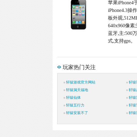
苹果iPhon
iPhone4
板外观,512
640x960
蓝牙,主:500
式,支持gps。
玩家热门关注
轩辕游戏官方网站
轩辕
轩辕洞天福地
轩辕
轩辕仙体
轩辕
轩辕五行力
轩辕
轩辕安装不了
轩辕