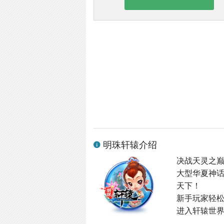
明珠轩辕介绍
决战天灵之
大型华夏神
天下！
新手玩家轻
进入轩辕世界