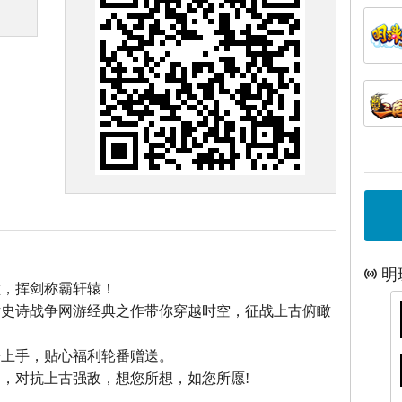
明
巅，挥剑称霸轩辕！
话史诗战争网游经典之作带你穿越时空，征战上古俯瞰
松上手，贴心福利轮番赠送。
，对抗上古强敌，想您所想，如您所愿!