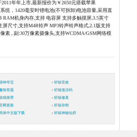
e4于2011年年上市,最新报价为￥2650元搭载苹果
.3操作系统，1420毫安时锂电池(不可拆卸)电池容量,采用直
MB RAM机身内存,支持 电容屏 支持多触摸屏,3.5英寸
像素主屏尺寸,支持M4R铃声 MP3铃声铃声格式,2.1版支持
万像素 , 副:30万像素摄像头,支持WCDMA/GSM网络模
请神夺宝
轩辕音效
趣味答题
轩辕激活码
游戏推荐
轩辕修真
官网更新
轩辕存档
简体中文版下载
轩辕神秘仙府