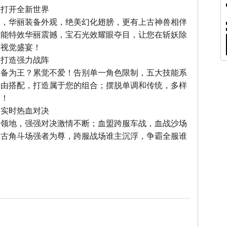
，打开全新世界
型，华丽装备外观，绝美幻化翅膀，更有上古神兽相伴
技能特效华丽震撼，宝石光效耀眼夺目，让您在斩妖除
享视觉盛宴！
，打造强力战阵
装备为王？累觉不爱！告别单一角色限制，五大技能系
自由搭配，打造属于您的组合；摆脱单调和传统，多样
力！
，实时热血对决
夺领地，强强对决激情不断；血盟跨服车战，血战沙场
上古角斗场强者为尊，跨服战场谁主沉浮，争霸全服谁