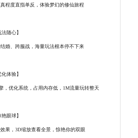
逼真程度直指单反，体验梦幻的修仙旅程
玩法随心】
、结婚、跨服战，海量玩法根本停不下来
优化体验】
擎，优化系统，占用内存低，
1M
流量玩转整天
惊艳眼球】
击效果，
3D
缩放查看全景，惊艳你的双眼