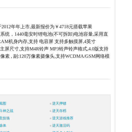
e5于2012年年上市,最新报价为￥4718元搭载苹果
.1操作系统，1440毫安时锂电池(不可拆卸)电池容量,采用直
 RAM机身内存,支持 电容屏 支持多触摸屏,4英寸
6像素主屏尺寸,支持M4R铃声 MP3铃声铃声格式,4.0版支持
万像素 , 副:120万像素摄像头,支持WCDMA/GSM网络模
截图
逆天押镖
斗神之战
逆天存档
竞技场
逆天游戏推荐
炼体
逆天激活码