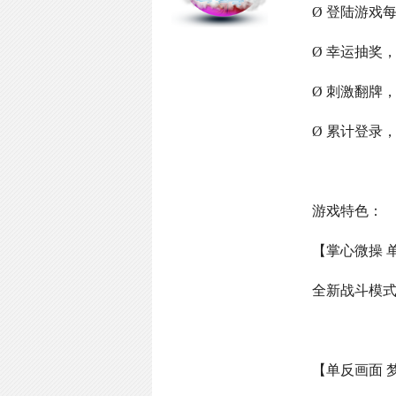
Ø 登陆游戏
Ø 幸运抽奖
Ø 刺激翻牌
Ø 累计登录
游戏特色：
【掌心微操 
全新战斗模
【单反画面 