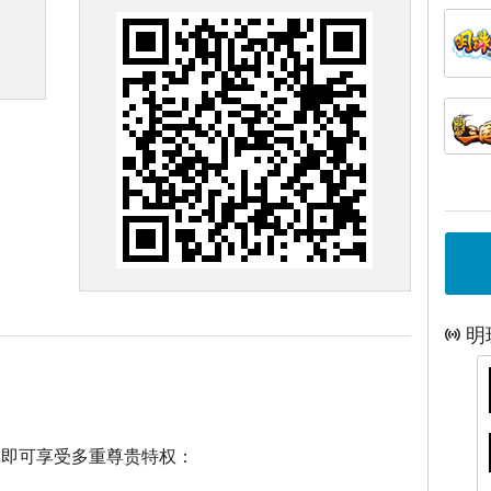
明
戏即可享受多重尊贵特权：