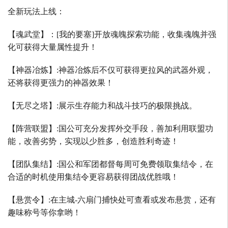
全新玩法上线：
【魂武堂】：
[
我的要塞
]
开放魂魄探索功能，收集魂魄并强
化可获得大量属性提升！
【神器冶炼】
:
神器冶炼后不仅可获得更拉风的武器外观，
还将获得更强力的神器效果！
【无尽之塔】
:
展示生存能力和战斗技巧的极限挑战。
【阵营联盟】
:
国公可充分发挥外交手段，善加利用联盟功
能，改善劣势，实现以少胜多，创造胜利奇迹！
【团队集结】
:
国公和军团都督每周可免费领取集结令，在
合适的时机使用集结令更容易获得团战优胜哦！
【悬赏令】
:
在主城
-
六扇门捕快处可查看或发布悬赏，还有
趣味称号等你拿哟！