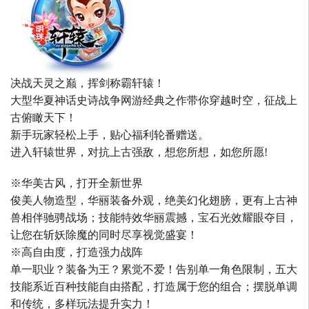
决战天灵之巅，挥剑称霸轩辕！
大型华夏神话史诗战争网游经典之作带你穿越时空，征战上
古俯瞰天下！
新手玩家轻松上手，贴心福利轮番赠送。
进入轩辕世界，对抗上古强敌，想您所想，如您所愿!
※华美古风，打开全新世界
俊美人物造型，华丽装备外观，绝美幻化翅膀，更有上古神
兽相伴驰骋战场；技能特效华丽震撼，宝石光效耀眼夺目，
让您在斩妖除魔的同时尽享视觉盛宴！
※高自由度，打造强力战阵
单一职业？装备为王？累觉不爱！告别单一角色限制，五大
技能系近百种技能自由搭配，打造属于您的组合；摆脱单调
和传统，多样玩法提升实力！