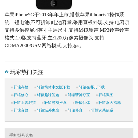
苹果iPhone5G于2013年年上市,搭载苹果iPhone6.1操作系
统，锂电池(不可拆卸)电池容量,采用直板外观,支持 电容屏
支持多触摸屏,4英寸主屏尺寸,支持M4R铃声 MP3铃声铃声
格式,1.0版支持蓝牙,主:1200万像素摄像头,支持
CDMA2000/GSM网络模式,支持gps。
玩家热门关注
轩辕存档
轩辕简体中文版下载
轩辕在哪儿下载
轩辕修心
轩辕趣味答题
轩辕请神夺宝
轩辕截图
轩辕上古狩猎
轩辕游戏推荐
轩辕仙体
轩辕洞天福地
轩辕音效
轩辕域外鬼窟
轩辕修真
轩辕诛杀叛逆
手机型号选择