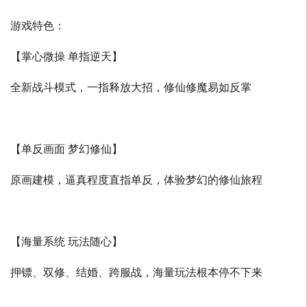
游戏特色：
【掌心微操 单指逆天】
全新战斗模式，一指释放大招，修仙修魔易如反掌
【单反画面 梦幻修仙】
原画建模，逼真程度直指单反，体验梦幻的修仙旅程
【海量系统 玩法随心】
押镖、双修、结婚、跨服战，海量玩法根本停不下来