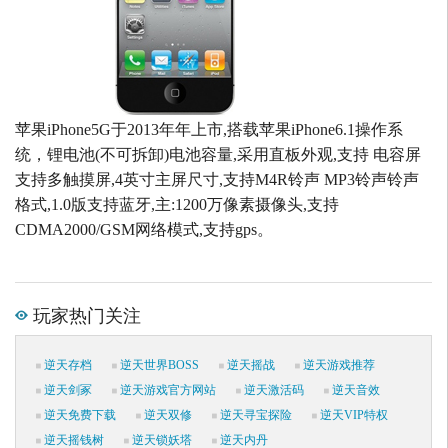
苹果iPhone5G于2013年年上市,搭载苹果iPhone6.1操作系
统，锂电池(不可拆卸)电池容量,采用直板外观,支持 电容屏
支持多触摸屏,4英寸主屏尺寸,支持M4R铃声 MP3铃声铃声
格式,1.0版支持蓝牙,主:1200万像素摄像头,支持
CDMA2000/GSM网络模式,支持gps。
玩家热门关注
逆天存档
逆天世界BOSS
逆天摇战
逆天游戏推荐
逆天剑冢
逆天游戏官方网站
逆天激活码
逆天音效
逆天免费下载
逆天双修
逆天寻宝探险
逆天VIP特权
逆天摇钱树
逆天锁妖塔
逆天内丹