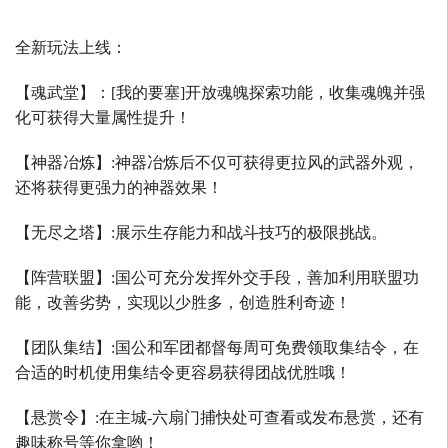
全新玩法上线：
【魂武堂】：
[
我的要塞
]
开放魂魄探索功能，收集魂魄并强
化可获得大量属性提升！
【神器冶炼】
:
神器冶炼后不仅可获得更拉风的武器外观，
还将获得更强力的神器效果！
【无尽之塔】
:
展示生存能力和战斗技巧的极限挑战。
【阵营联盟】
:
国公可充分发挥外交手段，善加利用联盟功
能，改善劣势，实现以少胜多，创造胜利奇迹！
【团队集结】
:
国公和军团都督每周可免费领取集结令，在
合适的时机使用集结令更容易获得团战优胜哦！
【悬赏令】
:
在主城
-
六扇门捕快处可查看或发布悬赏，还有
趣味称号等你拿哟！