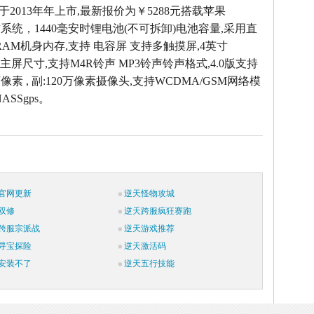
e5S于2013年年上市,最新报价为￥5288元搭载苹果
.0操作系统，1440毫安时锂电池(不可拆卸)电池容量,采用直
 RAM机身内存,支持 电容屏 支持多触摸屏,4英寸
6像素主屏尺寸,支持M4R铃声 MP3铃声铃声格式,4.0版支持
万像素 , 副:120万像素摄像头,支持WCDMA/GSM网络模
ASSgps。
官网更新
逆天怪物攻城
双修
逆天跨服疯狂赛跑
跨服宗派战
逆天游戏推荐
寻宝探险
逆天激活码
安装不了
逆天五行技能