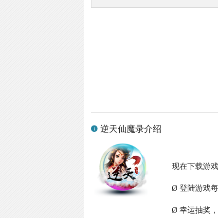
逆天仙魔录介绍
现在下载游
Ø 登陆游戏
Ø 幸运抽奖