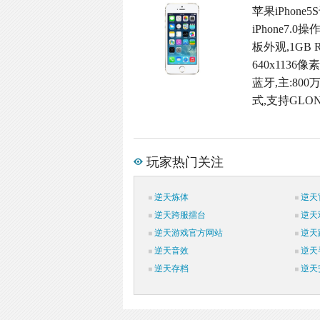
苹果iPhon
iPhone7
板外观,1GB
640x113
蓝牙,主:800
式,支持GLON
玩家热门关注
逆天炼体
逆天
逆天跨服擂台
逆天
逆天游戏官方网站
逆天
逆天音效
逆天
逆天存档
逆天