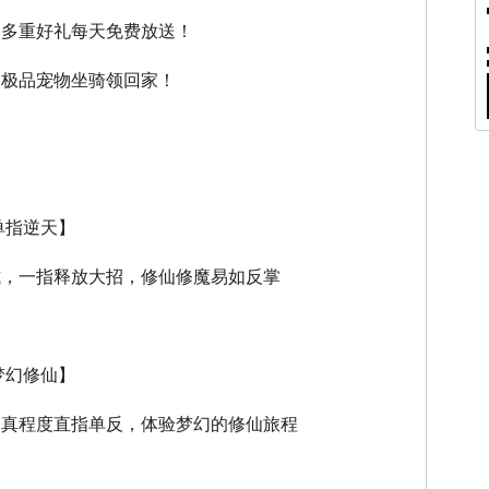
，多重好礼每天免费放送！
，极品宠物坐骑领回家！
单指逆天】
式，一指释放大招，修仙修魔易如反掌
梦幻修仙】
逼真程度直指单反，体验梦幻的修仙旅程