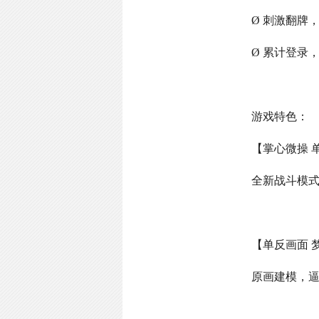
Ø 刺激翻牌
Ø 累计登录
游戏特色：
【掌心微操 
全新战斗模
【单反画面 
原画建模，