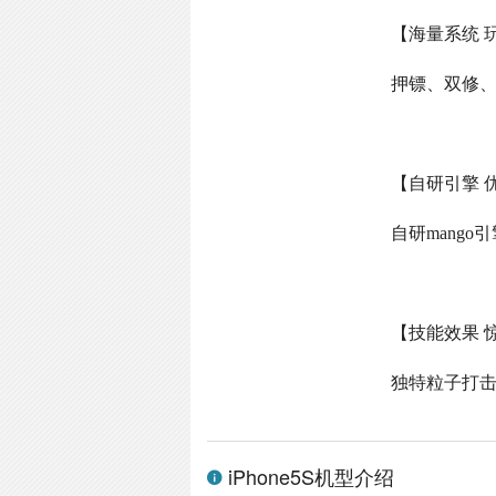
【海量系统 
押镖、双修
【自研引擎 
自研
mango
引
【技能效果 
独特粒子打
iPhone5S机型介绍