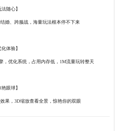
玩法随心】
、结婚、跨服战，海量玩法根本停不下来
优化体验】
擎，优化系统，占用内存低，
1M
流量玩转整天
惊艳眼球】
击效果，
3D
缩放查看全景，惊艳你的双眼