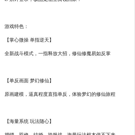
游戏特色：
【掌心微操 单指逆天】
全新战斗模式，一指释放大招，修仙修魔易如反掌
【单反画面 梦幻修仙】
原画建模，逼真程度直指单反，体验梦幻的修仙旅程
【海量系统 玩法随心】
押镖、双修、结婚、跨服战，海量玩法根本停不下来