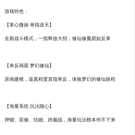
游戏特色：
【掌心微操 单指逆天】
全新战斗模式，一指释放大招，修仙修魔易如反掌
【单反画面 梦幻修仙】
原画建模，逼真程度直指单反，体验梦幻的修仙旅程
【海量系统 玩法随心】
押镖、双修、结婚、跨服战，海量玩法根本停不下来