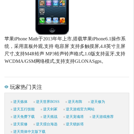
苹果iPhone Math于2013年年上市,搭载苹果iPhone6.1操作系
统，采用直板外观,支持 电容屏 支持多触摸屏,4.8英寸主屏
尺寸,支持M4R铃声 MP3铃声铃声格式,1.0版支持蓝牙,支持
WCDMA/GSM网络模式,支持支持GLONASgps。
玩家热门关注
逆天炼体
逆天世界BOSS
逆天布阵
逆天修为
逆天五行技能
逆天剑冢
逆天游戏官方网站
逆天免费下载
逆天摇战
逆天宠魂塔
逆天游戏推荐
逆天双修
逆天擂台海选
逆天锁妖塔
逆天简体中文版下载