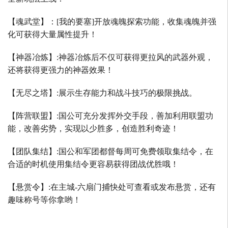
【魂武堂】：
[
我的要塞
]
开放魂魄探索功能，收集魂魄并强
化可获得大量属性提升！
【神器冶炼】
:
神器冶炼后不仅可获得更拉风的武器外观，
还将获得更强力的神器效果！
【无尽之塔】
:
展示生存能力和战斗技巧的极限挑战。
【阵营联盟】
:
国公可充分发挥外交手段，善加利用联盟功
能，改善劣势，实现以少胜多，创造胜利奇迹！
【团队集结】
:
国公和军团都督每周可免费领取集结令，在
合适的时机使用集结令更容易获得团战优胜哦！
【悬赏令】
:
在主城
-
六扇门捕快处可查看或发布悬赏，还有
趣味称号等你拿哟！