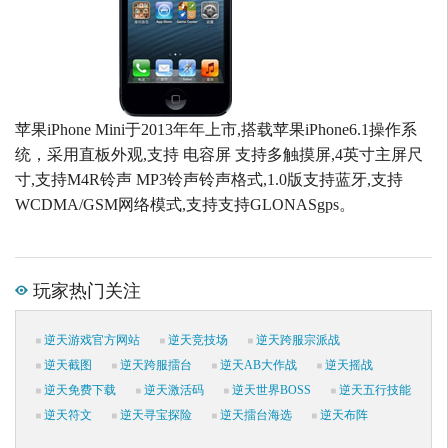
苹果iPhone Mini于2013年年上市,搭载苹果iPhone6.1操作系
统，采用直板外观,支持 电容屏 支持多触摸屏,4英寸主屏尺
寸,支持M4R铃声 MP3铃声铃声格式,1.0版支持蓝牙,支持
WCDMA/GSM网络模式,支持支持GLONASgps。
玩家热门关注
逆天游戏官方网站
逆天竞技场
逆天跨服宗派战
逆天截图
逆天跨服擂台
逆天AB大作战
逆天摇战
逆天免费下载
逆天激活码
逆天世界BOSS
逆天五行技能
逆天符文
逆天寻宝探险
逆天擂台海选
逆天布阵