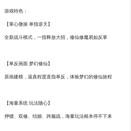
游戏特色：
【掌心微操 单指逆天】
全新战斗模式，一指释放大招，修仙修魔易如反掌
【单反画面 梦幻修仙】
原画建模，逼真程度直指单反，体验梦幻的修仙旅程
【海量系统 玩法随心】
押镖、双修、结婚、跨服战，海量玩法根本停不下来