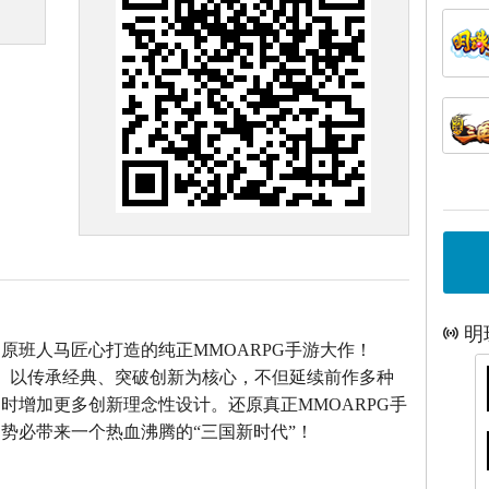
明
》原班人马匠心打造的
纯正MMOARPG手游大作！
》以传承经典、突破创新为核心，不但延续前作多种
时增加更多创新理念性设计。还原真正MMOARPG手
势必带来一个热血沸腾的“三国新时代”！