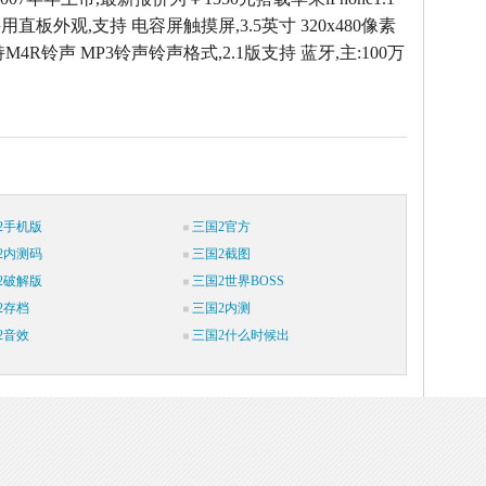
直板外观,支持 电容屏触摸屏,3.5英寸 320x480像素
M4R铃声 MP3铃声铃声格式,2.1版支持 蓝牙,主:100万
。
2手机版
三国2官方
2内测码
三国2截图
2破解版
三国2世界BOSS
2存档
三国2内测
2音效
三国2什么时候出