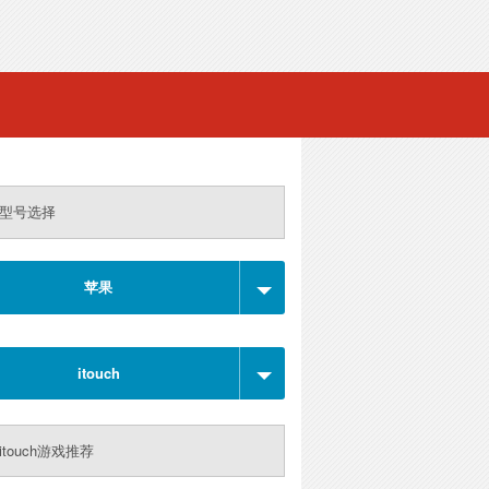
型号选择
苹果
itouch
itouch游戏推荐