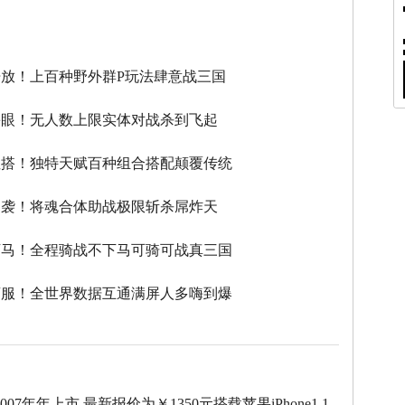
】
放！上百种野外群P玩法肆意战三国
瞎眼！无人数上限实体对战杀到飞起
性搭！独特天赋百种组合搭配颠覆传统
逆袭！将魂合体助战极限斩杀屌炸天
下马！全程骑战不下马可骑可战真三国
滚服！全世界数据互通满屏人多嗨到爆
于2007年年上市,最新报价为￥1350元搭载苹果iPhone1.1