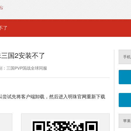
不了
珠三国2安装不了
手机
别：三国PVP国战全球同服
可以尝试先将客户端卸载，然后进入明珠官网重新下载
苹果