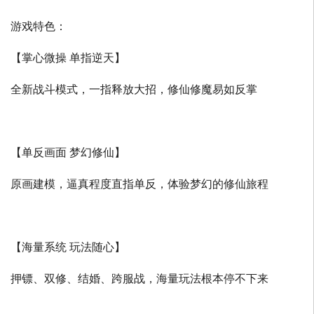
游戏特色：
【掌心微操 单指逆天】
全新战斗模式，一指释放大招，修仙修魔易如反掌
【单反画面 梦幻修仙】
原画建模，逼真程度直指单反，体验梦幻的修仙旅程
【海量系统 玩法随心】
押镖、双修、结婚、跨服战，海量玩法根本停不下来