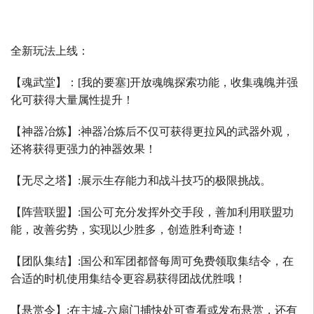
全新玩法上线：
【魂武堂】：
[
我的要塞
]
开放魂魄探索功能，收集魂魄并强
化可获得大量属性提升！
【神器冶炼】
:
神器冶炼后不仅可获得更拉风的武器外观，
还将获得更强力的神器效果！
【无尽之塔】
:
展示生存能力和战斗技巧的极限挑战。
【阵营联盟】
:
国公可充分发挥外交手段，善加利用联盟功
能，改善劣势，实现以少胜多，创造胜利奇迹！
【团队集结】
:
国公和军团都督每周可免费领取集结令，在
合适的时机使用集结令更容易获得团战优胜哦！
【悬赏令】
:
在主城
-
六扇门捕快处可查看或发布悬赏，还有