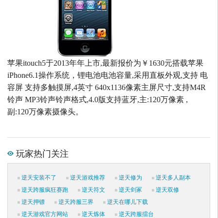
苹果itouch5于2013年年上市,最新报价为￥1630元搭载苹果
iPhone6.1操作系统，锂电池电池容量,采用直板外观,支持 电
容屏 支持多触摸屏,4英寸 640x1136像素主屏尺寸,支持M4R
铃声 MP3铃声铃声格式,4.0版支持蓝牙,主:120万像素 ,
副:120万像素摄像头。
玩家热门关注
逆天安装不了
逆天游戏推荐
逆天修为
逆天多人副本
逆天跨服疯狂赛跑
逆天符文
逆天剑冢
逆天双修
逆天押镖
逆天跨服三界
逆天在哪儿下载
逆天游戏官方网站
逆天炼体
逆天跨服擂台