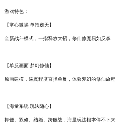
游戏特色：
【掌心微操 单指逆天】
全新战斗模式，一指释放大招，修仙修魔易如反掌
【单反画面 梦幻修仙】
原画建模，逼真程度直指单反，体验梦幻的修仙旅程
【海量系统 玩法随心】
押镖、双修、结婚、跨服战，海量玩法根本停不下来