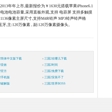
5于2013年年上市,最新报价为￥1630元搭载苹果iPhone6.1
电池电池容量,采用直板外观,支持 电容屏 支持多触摸
40x1136像素主屏尺寸,支持M4R铃声 MP3铃声铃声格
蓝牙,主:120万像素 , 副:120万像素摄像头。
2简体中文版下载
三国2在哪儿下载
2音效
三国2时间
2官方
三国2免费下载
2手机版
三国2安装不了
2破解版
三国2世界BOSS