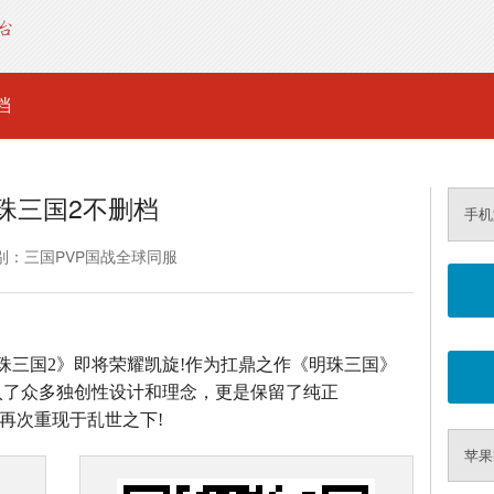
档
珠三国2不删档
手机
别：三国PVP国战全球同服
珠三国2》即将荣耀凯旋!作为扛鼎之作《明珠三国》
入了众多独创性设计和理念，更是保留了纯正
场再次重现于乱世之下!
苹果