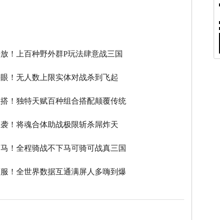
】
放！上百种野外群P玩法肆意战三国
瞎眼！无人数上限实体对战杀到飞起
性搭！独特天赋百种组合搭配颠覆传统
逆袭！将魂合体助战极限斩杀屌炸天
下马！全程骑战不下马可骑可战真三国
滚服！全世界数据互通满屏人多嗨到爆