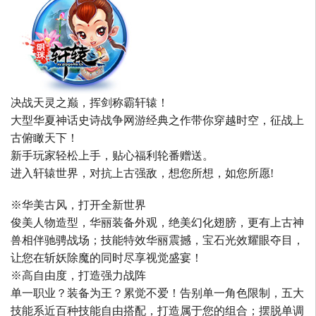
决战天灵之巅，挥剑称霸轩辕！
大型华夏神话史诗战争网游经典之作带你穿越时空，征战上
古俯瞰天下！
新手玩家轻松上手，贴心福利轮番赠送。
进入轩辕世界，对抗上古强敌，想您所想，如您所愿!
※华美古风，打开全新世界
俊美人物造型，华丽装备外观，绝美幻化翅膀，更有上古神
兽相伴驰骋战场；技能特效华丽震撼，宝石光效耀眼夺目，
让您在斩妖除魔的同时尽享视觉盛宴！
※高自由度，打造强力战阵
单一职业？装备为王？累觉不爱！告别单一角色限制，五大
技能系近百种技能自由搭配，打造属于您的组合；摆脱单调