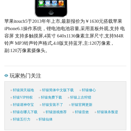
苹果itouch5于2013年年上市,最新报价为￥1630元搭载苹果
iPhone6.1操作系统，锂电池电池容量,采用直板外观,支持 电
容屏 支持多触摸屏,4英寸 640x1136像素主屏尺寸,支持M4R
铃声 MP3铃声铃声格式,4.0版支持蓝牙,主:120万像素 ,
副:120万像素摄像头。
玩家热门关注
轩辕洞天福地
轩辕简体中文版下载
轩辕修心
轩辕VIP特权
轩辕免费下载
轩辕上古狩猎
轩辕请神夺宝
轩辕安装不了
轩辕官网更新
轩辕在哪儿下载
轩辕游戏推荐
轩辕音效
轩辕诛杀叛逆
轩辕五行力
轩辕仙体