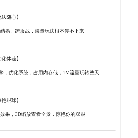
玩法随心】
、结婚、跨服战，海量玩法根本停不下来
优化体验】
擎，优化系统，占用内存低，
1M
流量玩转整天
惊艳眼球】
击效果，
3D
缩放查看全景，惊艳你的双眼