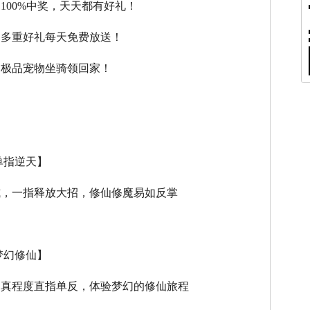
，100%中奖，天天都有好礼！
，多重好礼每天免费放送！
，极品宠物坐骑领回家！
单指逆天】
式，一指释放大招，修仙修魔易如反掌
梦幻修仙】
逼真程度直指单反，体验梦幻的修仙旅程