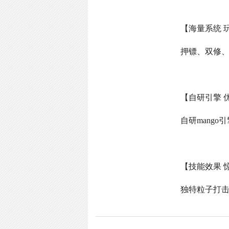
【海量系统 
押镖、双修
【自研引擎 
自研
mango
引
【技能效果 
独特粒子打