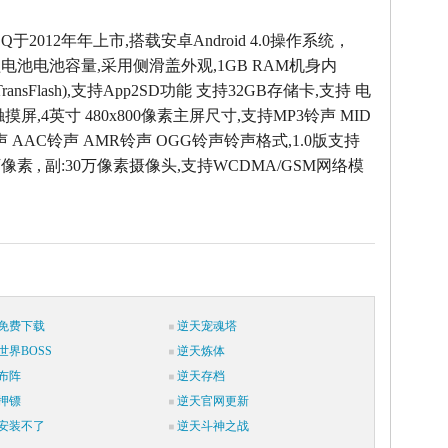
h Q于2012年年上市,搭载安卓Android 4.0操作系统，
锂电池电池容量,采用侧滑盖外观,1GB RAM机身内
 (TransFlash),支持App2SD功能 支持32GB存储卡,支持 电
摸屏,4英寸 480x800像素主屏尺寸,支持MP3铃声 MID
声 AAC铃声 AMR铃声 OGG铃声铃声格式,1.0版支持
万像素 , 副:30万像素摄像头,支持WCDMA/GSM网络模
免费下载
逆天宠魂塔
世界BOSS
逆天炼体
布阵
逆天存档
押镖
逆天官网更新
安装不了
逆天斗神之战