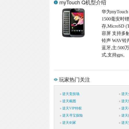
myTouch Q机型介绍
华为myTouc
1500毫安时
存,MicroSD
容屏 支持多触
铃声 WAV铃
蓝牙,主:500
式,支持gps。
玩家热门关注
逆天竞技场
逆天
逆天截图
逆天
逆天VIP特权
逆天
逆天寻宝探险
逆天
逆天剑冢
逆天