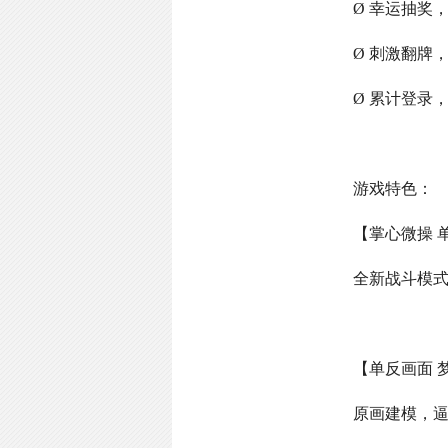
Ø 幸运抽奖
Ø 刺激翻牌
Ø 累计登录
游戏特色：
【掌心微操 
全新战斗模
【单反画面 
原画建模，