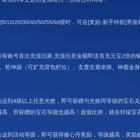
0/20/30/40/50/55/60级时，可在[奖励-新手特权
有账号首次充值玩家,充值任意金额即送首充元宝2倍的银
把、乾坤袋（可扩充背包栏位）、玄鹿玄鹿坐骑、神鹿金
色达到4级以上任意光效，即可获赠与光效同等级的宝石兑
越高，所获赠的宝石等级也越高！超值比拼，就在轩辕宝
心达到活动等级，即可获得修心丹奖励，等级越高，奖励