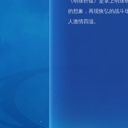
《明珠轩辕》是掌上明珠
的想象，再现恢弘的战斗场
人激情四溢。