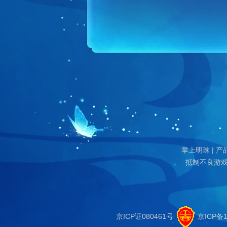
掌上明珠
|
产
抵制不良游戏
京ICP证080461号
京ICP备1