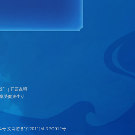
我们
|
开票说明
 享受健康生活
。
14号
文网游备字[2011]M-RPG012号