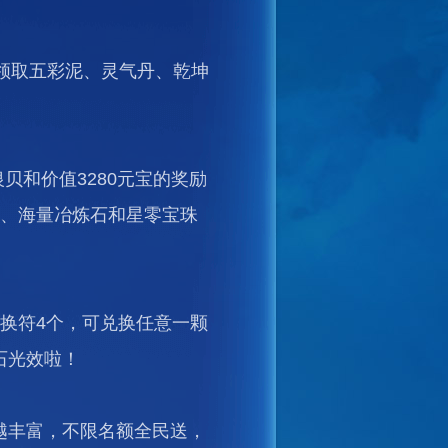
]界面领取五彩泥、灵气丹、乾坤
贝和价值3280元宝的奖励
身、海量冶炼石和星零宝珠
换符4个，可兑换任意一颗
石光效啦！
越丰富，不限名额全民送，