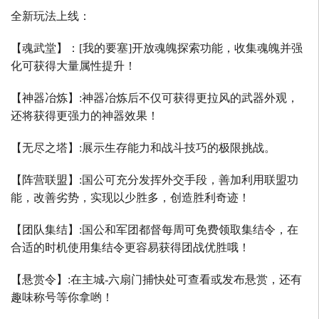
全新玩法上线：
【魂武堂】：
[
我的要塞
]
开放魂魄探索功能，收集魂魄并强
化可获得大量属性提升！
【神器冶炼】
:
神器冶炼后不仅可获得更拉风的武器外观，
还将获得更强力的神器效果！
【无尽之塔】
:
展示生存能力和战斗技巧的极限挑战。
【阵营联盟】
:
国公可充分发挥外交手段，善加利用联盟功
能，改善劣势，实现以少胜多，创造胜利奇迹！
【团队集结】
:
国公和军团都督每周可免费领取集结令，在
合适的时机使用集结令更容易获得团战优胜哦！
【悬赏令】
:
在主城
-
六扇门捕快处可查看或发布悬赏，还有
趣味称号等你拿哟！