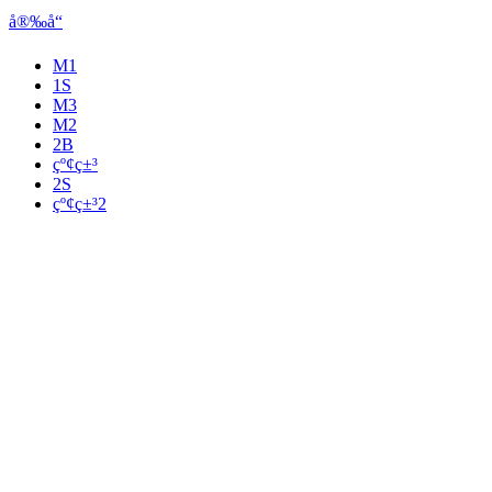
å®‰å“
M1
1S
M3
M2
2B
çº¢ç±³
2S
çº¢ç±³2