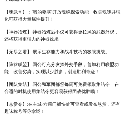
【魂武堂】：
[
我的要塞
]
开放魂魄探索功能，收集魂魄并强
化可获得大量属性提升！
【神器冶炼】
:
神器冶炼后不仅可获得更拉风的武器外观，
还将获得更强力的神器效果！
【无尽之塔】
:
展示生存能力和战斗技巧的极限挑战。
【阵营联盟】
:
国公可充分发挥外交手段，善加利用联盟功
能，改善劣势，实现以少胜多，创造胜利奇迹！
【团队集结】
:
国公和军团都督每周可免费领取集结令，在
合适的时机使用集结令更容易获得团战优胜哦！
【悬赏令】
:
在主城
-
六扇门捕快处可查看或发布悬赏，还有
趣味称号等你拿哟！