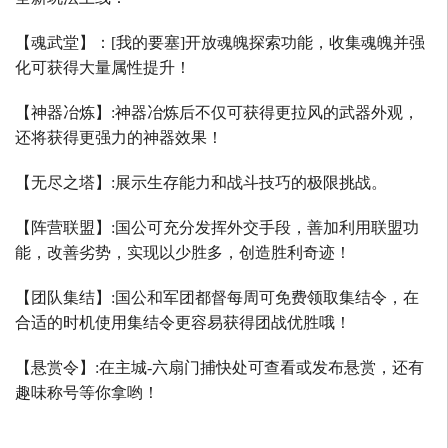
【魂武堂】：
[
我的要塞
]
开放魂魄探索功能，收集魂魄并强
化可获得大量属性提升！
【神器冶炼】
:
神器冶炼后不仅可获得更拉风的武器外观，
还将获得更强力的神器效果！
【无尽之塔】
:
展示生存能力和战斗技巧的极限挑战。
【阵营联盟】
:
国公可充分发挥外交手段，善加利用联盟功
能，改善劣势，实现以少胜多，创造胜利奇迹！
【团队集结】
:
国公和军团都督每周可免费领取集结令，在
合适的时机使用集结令更容易获得团战优胜哦！
【悬赏令】
:
在主城
-
六扇门捕快处可查看或发布悬赏，还有
趣味称号等你拿哟！