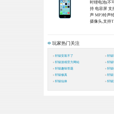
时锂电池(不可
持 电容屏 支
声 MP3铃声铃
摄像头,支持TD
玩家热门关注
轩辕安装不了
轩辕
轩辕游戏官方网站
轩辕
轩辕趣味答题
轩辕
轩辕修真
轩辕
轩辕仙体
轩辕