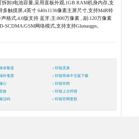
拆卸)电池容量,采用直板外观,1GB RAM机身内存,支
持多触摸屏,4英寸 640x1136像素主屏尺寸,支持M4R铃
声格式,4.0版支持 蓝牙,主:800万像素 , 副:120万像素
-SCDMA/GSM网络模式,支持支持Glonasgps。
诛杀叛逆
轩辕灵身
域外鬼窟
轩辕简体中文版下载
修心
轩辕存档
音效
轩辕上古狩猎
激活码
轩辕官网更新