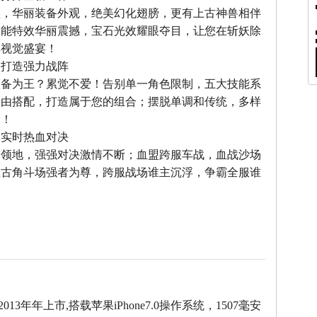
型，华丽装备外观，绝美幻化翅膀，更有上古神兽相伴
技能特效华丽震撼，宝石光效耀眼夺目，让您在斩妖除
享视觉盛宴！
，打造强力战阵
装备为王？累觉不爱！告别单一角色限制，五大技能系
自由搭配，打造属于您的组合；摆脱单调和传统，多样
力！
，实时热血对决
夺领地，强强对决激情不断；血盟跨服车战，血战沙场
上古角斗场强者为尊，跨服战场谁主沉浮，争霸全服谁
2013年年上市,搭载苹果iPhone7.0操作系统，1507毫安