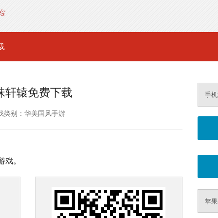
载
珠轩辕免费下载
手机
戏类别：华美国风手游
游戏。
苹果