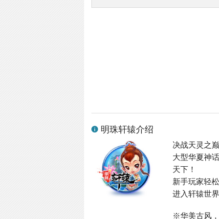
明珠轩辕介绍
决战天灵之
大型华夏神
天下！
新手玩家轻
进入轩辕世界
※华美古风