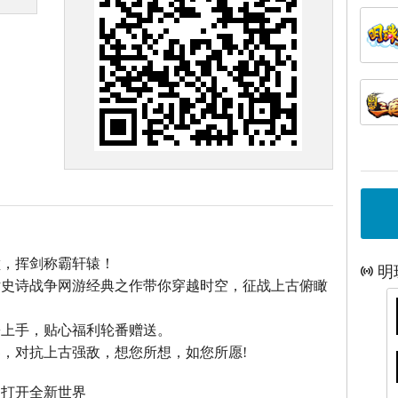
巅，挥剑称霸轩辕！
明
话史诗战争网游经典之作带你穿越时空，征战上古俯瞰
松上手，贴心福利轮番赠送。
，对抗上古强敌，想您所想，如您所愿!
，打开全新世界