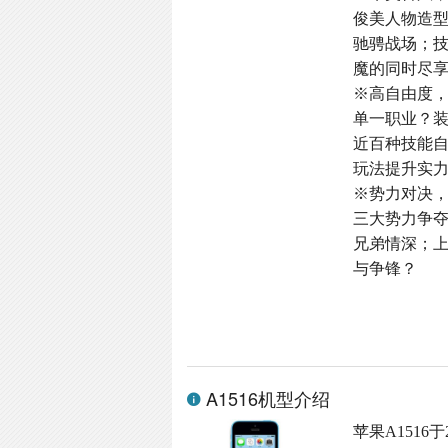
俊美人物造
驰骋战场；
魔的同时尽
※高自由度
单一职业？
近百种技能
玩法提升实
※势力对决
三大势力争
兄弟情深；
与争锋？
A1516机型介绍
苹果A1516于